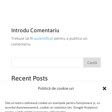
Introdu Comentariu
Trebuie să fii
autentificat
pentru a publica un
comentariu.
Caută
Recent Posts
Politică de cookie-uri
Recent Comments
Site-ul nostru utilizează cookie-uri esențiale pentru funcționare și, cu
Niciun comentariu de arătat.
acordul dumneavoastră, cookie-uri statistice (ex. Google Analytics)
pentru a îmbunătăți experiența utilizatorilor.