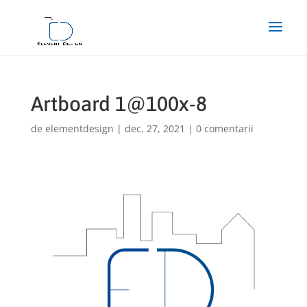
Artboard 1@100x-8
de
elementdesign
|
dec. 27, 2021
|
0 comentarii